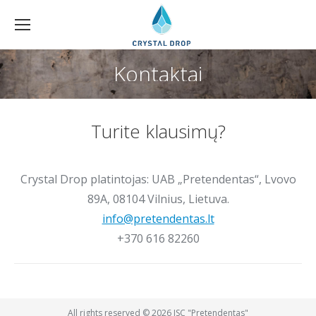
Kontaktai
You are here:
Turite klausimų?
Crystal Drop platintojas: UAB „Pretendentas“, Lvovo
89A, 08104 Vilnius, Lietuva.
info@pretendentas.lt
+370 616 82260
All rights reserved © 2026 JSC "Pretendentas"